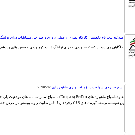
اطلاعيه ثبت نام نخستین کارگاه نظری و عملی داوری و طراحی مسابقات درای تولینگ
به آگاهی می رساند کمیته یخنوردی و درای تولینگ هیات کوهنوردی و صعود های ورزشی 
پاسخ به برخی سوالات در زمینه ناوبری ماهواره ای
1395/05/18
تفاوت امواج ماهواره های Compass) BeiDou) با امواج سایر 
این سیستم توسط گیرنده های GPS وجود دارد؟ دلیل تفاوت زاویه پوشش در عرض جغرافیایی (در شمال 84 درجه و در جنوب 80 درجه)