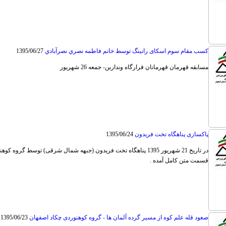
كسب مقام سوم اسکای رانینگ توسط خانم فاطمه نصري نصرآبادي
1395/06/27
مسابقه قهرمان قهرمانان قرارگاه ونداربن- جمعه 26 شهريور
پاکسازی پناهگاه تخت فریدون
1395/06/24
در تاریخ 21 شهریور 1395 پناهگاه تخت فریدون (جبهه شمال شرقی) توس
قسمت متن کامل آمده .
صعود قله علم کوه از مسیر گرده آلمان ها - گروه کوهنوردی چکاد اصفهان
1395/06/23