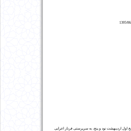
1395/06
 اول اردیبهشت نود و پنج، به سرپرستی فرناز اعرابی