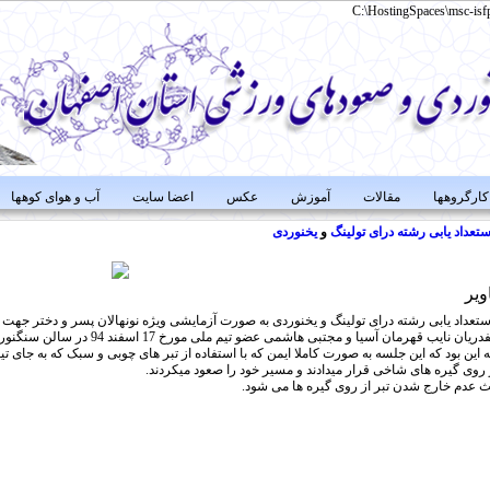
C:\HostingSpaces\msc-isf
کارگروهها
مقالات
آموزش
عکس
اعضا سایت
آب و هوای کوهها
ستعداد
یابی
رشته
درای
تولینگ
و
یخنوردی
ویر
ستعداد یابی رشته درای تولینگ و یخنوردی به صورت آزمایشی ویژه نونهالان پسر و دختر ج
قهرمان آسیا و مجتبی هاشمی عضو تیم ملی مورخ 17 اسفند 94 در سالن سنگنوردی قزلباش شهر اصفهان برگزار گردید .
ه این بود که این جلسه به صورت کاملا ایمن که با استفاده از تبر های چوبی و سبک که به جای ت
 روی گیره های شاخی قرار میدادند و مسیر خود را صعود میکردند.
 عدم خارج شدن تبر از روی گیره ها می شود.