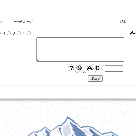
:
ارسال توسط
:
م
454
یام
3
2
1