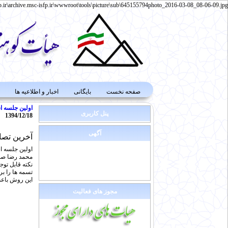
p.ir\archive.msc-isfp.ir\wwwroot\tools\picture\sub\645155794photo_2016-03-08_08-06-09.jpg
صفحه نخست
بایگانی
اخبار و اطلاعیه ها
اولین
جلسه
ا
پنل کاربری
1394/12/18
آگهی
آخرین تصا
اولین جلسه ا
محمد رضا صفدریان نایب 
نکته قابل توج
تسمه ها را بر
این روش باعث
مجوز های فعالیت