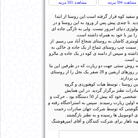
مشاهده :594 مرتبه
مشاهده :503 مرتبه
فید کوه قرار گرفته است.این روستا از ابتدا
دید. تا چندی پیش پس از ورود به این روستا و در
نولوژی دنیای امروز نیست. ولی به تازگی جاده ای
را نیز با خود به همراه داشته است.
یدن به این روستا به این طریق است که در جاده ی قدیم نطنز کاشان و در 35 کیلومتری کاشان به روستای شجاع آباد می رسیم. از
می شویم. در سمت چپ روستای تتماج از یک جاده ی خاکی به
شته و سپس از دامنه ی کوه در یک جاده ی مالرو
تی است.
مکان را به روش سنتی جهت دو زیارت که در طرفین این بنا
قرار دارد ساخته است.این دو زیارت به نام های کعبه ی کوچک و کعبه ی بزرگ معروفند. در روزهای اربعین و 28 صفر یک نخل را از روستای
 پردازند.
وادگی به این روستا ، توسط هیات کوهنوردی و گروه
درات نطنز برگزار گردید. در این همایش
خانوادگی که بیش از 200 نفر شرکت داشتند ، کوهپیمایان ساعت 8 از نطنز با اتوموبیل های شخصی خود که بیش از 50 دستگاه بود ، حرکت و
 9:15 به تتماج رسیدند. بعد از صرف صبحانه ، حرکت را آغاز کردند و ساعت 11:15 به اولین زیارت رسیدند. سپس به استراحتگاه رفته و
صرف ناهار (آبگوشتی که توسط شرکت جهان صادرات زحمت
ه ناهار برای شرکت کنندگان و آقای امیرهوشنگ