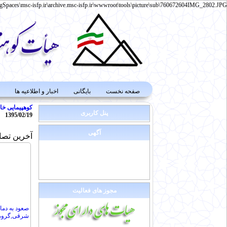
gSpaces\msc-isfp.ir\archive.msc-isfp.ir\wwwroot\tools\picture\sub\760672604IMG_2802.JPG
صفحه نخست
بایگانی
اخبار و اطلاعیه ها
کوهپیمایی
خا
پنل کاربری
1395/02/19
آگهی
آخرین تصا
مجوز های فعالیت
صعود به دما
شرقی,گروه 