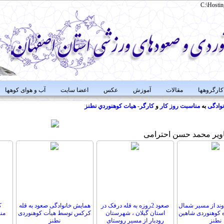
C:\Hostin
کارگروهها
مقالات
آموزش
عکس
اعضا سایت
آب و هوای کوهها
نوادگی
به
مناسبت
روز
کار
و
کارگر-
هيات
كوهنوردي
نطنز
ویر
محمد حسن احترامی
وند از مسیر شمال
صعود 2روزه به قله درفک در
همایش خانوادگی صعود به قله
ک
کوهنوردی شاهین
استان گیلان ، شهرستان
کرکس توسط هیأت کوهنوردی
من
نطنز
رودبار از مسیر روستای
نطنز