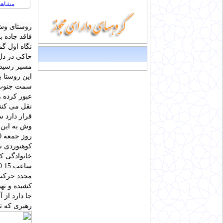
مشاهده :447
روستای وش 
فاقد جاده ب
نگاه اول گم
خاکی در دل 
سمت جنوب پ
عبور کرده 
وش به این م
کوهنوردی ش
کشیده و تهیه شده بود) و بع
جا دارد از
رهبری که تد