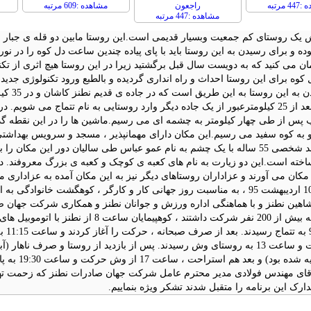
 مرتبه
راجعون
مشاهده :609 مرتبه
مشاهده :447 مرتبه
یک روستای کم جمعیت وبسیار قدیمی است.این روستا مابین دو قله ی جبار و س
وده و برای رسیدن به این روستا باید با پای پیاده چندین ساعت دل کوه را در نور
ان می کنید که به دویست سال قبل برگشتید زیرا در این روستا هیچ اثری از تک
کوه برای این روستا احداث و راه انداری گردیده و بالطبع ورود تکنولوژی جدید 
مسیر رس
این روستا بعد از 25 کیلومترعبور از یک جاده دیگر وارد روستایی به نام تتماج 
س از طی چهار کیلومتر به چشمه ای می رسیم.ماشین ها را در این نقطه گذا
و به کوه سفید می رسیم.این مکان دارای مهمانپذیر ، مسجد و سرویس بهداش
نقل می کنند شخصی 55 ساله با یک چشم به نام عمو عباس طی سالیان دور این 
کان می آورند و عزاداران روستاهای دیگر نیز به این مکان آمده به عزاداری می
روز جمعه 10 اردیبهشت 95 ، به مناسبت روز جهانی کار و کارگر ، کوهگشت خان
اهین نطنز و با هماهنگی اداره ورزش و جوانان نطنز و همکاری شرکت جهان صا
ساعت
مجدد حرکت و ساعت 13 به روستای وش رسیدند. پس از بازدید از روستا و 
د هم استراحت ، ساعت 17 از وش حرکت و ساعت 19:30 به پای اتوموبیل ها رسیده و به نطنز بازگشتند.
 آقای مهندس فولادی مدیر محترم عامل شرکت جهان صادرات نطنز که زحمت تهی
ارک این برنامه را متقبل شدند تشکر ویژه بنماییم.