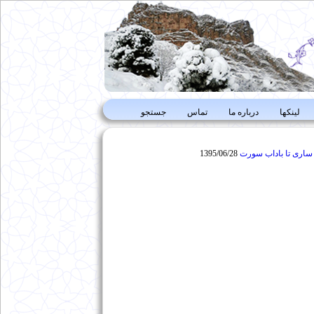
لینکها
درباره ما
تماس
جستجو
ساری تا باداب سورت
1395/06/28