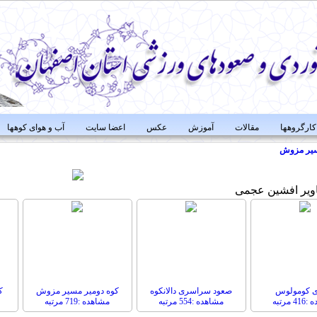
کارگروهها
مقالات
آموزش
عکس
اعضا سایت
آب و هوای کوهها
یر
مزوش
ویر
افشین عجمی
ی کومولوس
صعود سراسری دالانکوه
کوه دومیر مسیر مزوش
ک
 مرتبه
مشاهده :554 مرتبه
مشاهده :719 مرتبه