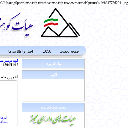
C:\HostingSpaces\msc-isfp.ir\archive.msc-isfp.ir\wwwroot\tools\picture\sub\83177362011.jpg
صفحه نخست
بایگانی
اخبار و اطلاعیه ها
کوه
دومیر
مس
پنل کاربری
1394/11/12
آگهی
آخرین تصا
مجوز های فعالیت
ابرها
مشاهده :416