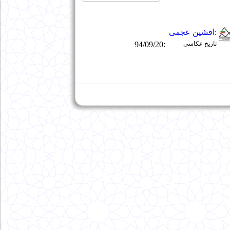
:
افشین عجمی
تاریخ عکاسی
:
94/09/20