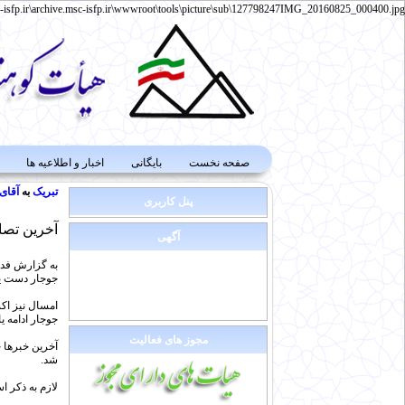
-isfp.ir\archive.msc-isfp.ir\wwwroot\tools\picture\sub\127798247IMG_20160825_000400.jpg
صفحه نخست
بایگانی
اخبار و اطلاعیه ها
تبریک
به
آقای
پنل کاربری
آخرین تصا
آگهی
جوجار دست یابن
جوجار ادامه ی
مجوز های فعالیت
شد.
لازم به ذکر 