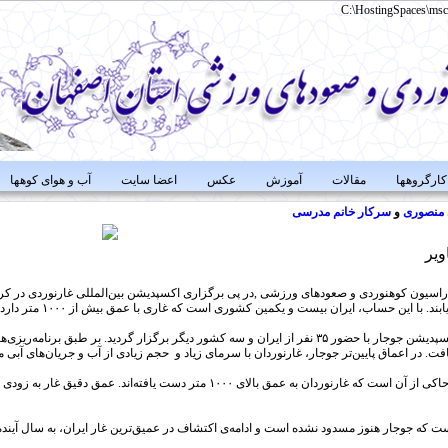
C:\HostingSpaces\msc
کارگروهها
مقالات
آموزش
عکس
اعضا سایت
آب و هوای کوهها
منصوری
و
سرکار
خانم
مدرسی
ویر
د. با این حساب، ایران بیست و یکمین کشوری‌ است که غاری با عمق بیش از ۱۰۰۰ متر دارد.
امسال نیز اکسپدیشن جوجار با حضور ۳۵ نفر از ایران و سه کشور دیگر برگزار گردید. بر 
افت. در اعماق پایین‌تر جوجار، غارنوردان با سرمای زیاد و حجم زیادی از آب و جریان‌های آبی م
آخرین خبرها حاکی از آن است که غارنوردان به عمق بالای ۱۰۰۰ متر دست
است که جوجار هنوز مسدود نشده است و ادامه‌ی اکتشاف در عمیق‌ترین غار ایران، به سال آین