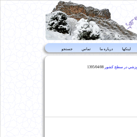
لینکها
درباره ما
تماس
جستجو
آموزشي در سطح كشور
1395/04/08